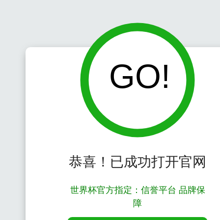
GO!
恭喜！已成功打开官网
世界杯官方指定：信誉平台 品牌保
障